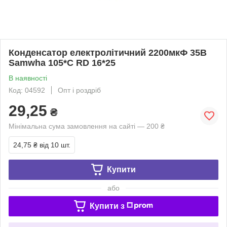
Конденсатор електролітичний 2200мкФ 35В
Samwha 105*С RD 16*25
В наявності
Код: 04592
Опт і роздріб
29,25
₴
Мінімальна сума замовлення на сайті — 200 ₴
24,75 ₴
від 10 шт.
Купити
або
Купити з