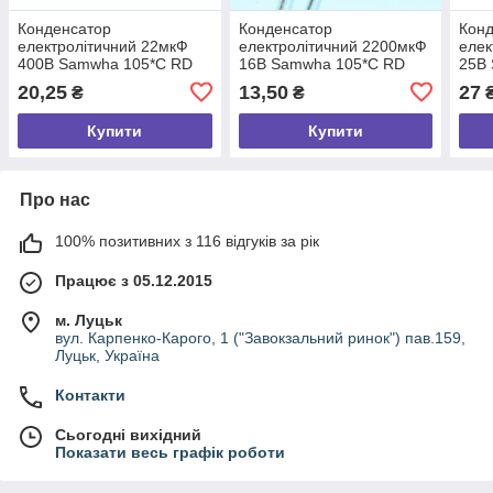
Конденсатор
Конденсатор
Кон
електролітичний 22мкФ
електролітичний 2200мкФ
елек
400В Samwha 105*С RD
16В Samwha 105*С RD
25В
12.5*25
12.5*20
12*2
20,25
13,50
27
₴
₴
Купити
Купити
Про нас
100% позитивних з 116 відгуків за рік
Працює з 05.12.2015
м. Луцьк
вул. Карпенко-Карого, 1 ("Завокзальний ринок") пав.159,
Луцьк, Україна
Контакти
Сьогодні вихідний
Показати весь графік роботи