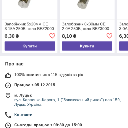
Запобіжник 5х20мм CE
Запобіжник 6х30мм СЕ
Запо
3.15A 250В, скло BEZ2000
2.0A 250В, скло BEZ3000
3.0A
6,30
8,10
6,3
₴
₴
Купити
Купити
Про нас
100% позитивних з 115 відгуків за рік
Працює з 05.12.2015
м. Луцьк
вул. Карпенко-Карого, 1 ("Завокзальний ринок") пав.159,
Луцьк, Україна
Контакти
Сьогодні працює з 09:30 до 15:00