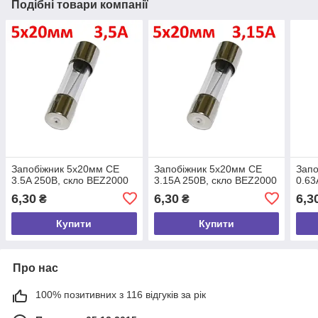
Подібні товари компанії
Запобіжник 5х20мм CE
Запобіжник 5х20мм CE
Запо
3.5A 250В, скло BEZ2000
3.15A 250В, скло BEZ2000
0.63
6,30
6,30
6,3
₴
₴
Купити
Купити
Про нас
100% позитивних з 116 відгуків за рік