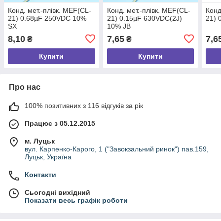
Конд. мет.-плівк. MEF(CL-
Конд. мет.-плівк. MEF(CL-
Конд
21) 0.68µF 250VDC 10%
21) 0.15µF 630VDC(2J)
21) 
SX
10% JB
8,10
7,65
7,6
₴
₴
Купити
Купити
Про нас
100% позитивних з 116 відгуків за рік
Працює з 05.12.2015
м. Луцьк
вул. Карпенко-Карого, 1 ("Завокзальний ринок") пав.159,
Луцьк, Україна
Контакти
Сьогодні вихідний
Показати весь графік роботи