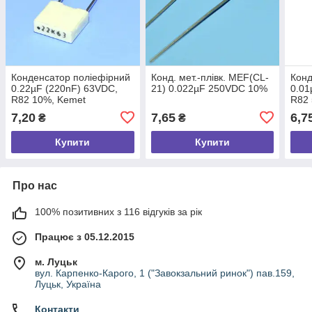
Конденсатор поліефірний
Конд. мет.-плівк. MEF(CL-
Конд
0.22µF (220nF) 63VDC,
21) 0.022µF 250VDC 10%
0.01
R82 10%, Kemet
R82 
7,20
7,65
6,7
₴
₴
Купити
Купити
Про нас
100% позитивних з 116 відгуків за рік
Працює з 05.12.2015
м. Луцьк
вул. Карпенко-Карого, 1 ("Завокзальний ринок") пав.159,
Луцьк, Україна
Контакти