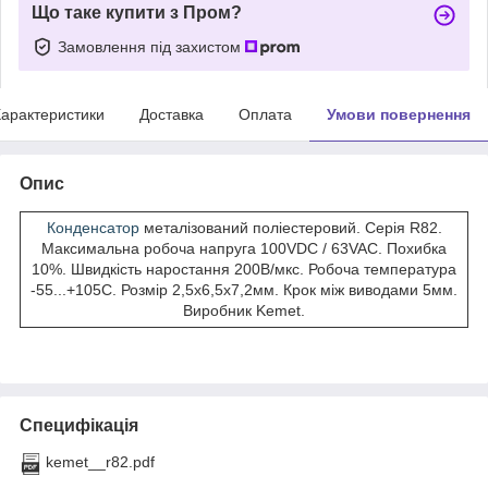
Що таке купити з Пром?
Замовлення під захистом
арактеристики
Доставка
Оплата
Умови повернення
Опис
Конденсатор
металізований поліестеровий. Серія R82.
Максимальна робоча напруга 100VDC / 63VAC. Похибка
10%. Швидкість наростання 200В/мкс. Робоча температура
-55...+105С. Розмір 2,5х6,5х7,2мм. Крок між виводами 5мм.
Виробник Kemet.
Специфікація
kemet__r82.pdf