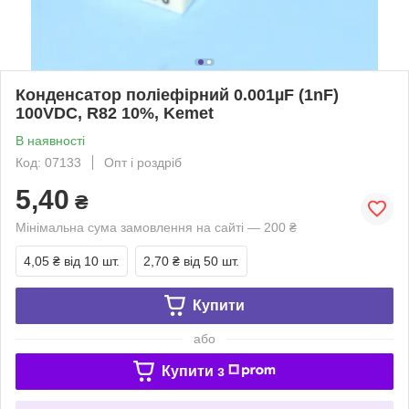
Конденсатор поліефірний 0.001µF (1nF)
100VDC, R82 10%, Kemet
В наявності
Код: 07133
Опт і роздріб
5,40
₴
Мінімальна сума замовлення на сайті — 200 ₴
4,05 ₴
від 10 шт.
2,70 ₴
від 50 шт.
Купити
або
Купити з