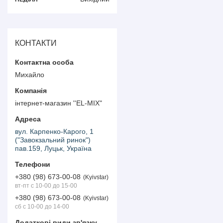
КОНТАКТИ
Михайло
інтернет-магазин ''EL-MIX"
вул. Карпенко-Карого, 1
("Завокзальний ринок")
пав.159, Луцьк, Україна
+380 (98) 673-00-08
Kyivstar
вт-пт с 10-00 до 15-00
+380 (98) 673-00-08
Kyivstar
сб с 10-00 до 14-00