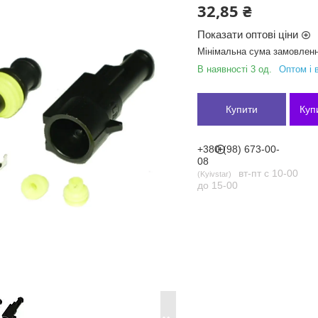
32,85 ₴
Показати оптові ціни
Мінімальна сума замовленн
В наявності 3 од.
Оптом і 
Купити
Куп
+380 (98) 673-00-
08
вт-пт с 10-00
Kyivstar
до 15-00