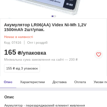
Акумулятор LR06(AA) Videx Ni-Mh 1,2V
1500mAh 2шт/упак.
Немає в наявності
Код: 07416
Опт і роздріб
165
₴/упаковка
Мінімальна сума замовлення на сайті — 200 ₴
155 ₴
від 3 упаковок
Опис
Характеристики
Доставка
Оплата
Умови п
Опис
Акумулятор - перезаряджаємий елемент живлення