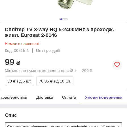
Сплітер TV 3-way HQ 5-2400MHz з проходж.
живл. Eurosat 2-0146
Немає в наявності
Код: 00615-1
Опт і роздріб
99
₴
Мінімальна сума замовлення на сайті — 200 ₴
90 ₴
від 5 шт.
76,95 ₴
від 10 шт.
арактеристики
Доставка
Оплата
Умови повернення
Опис
Сплітер для підключення трьох телевізорів до однієї антени.