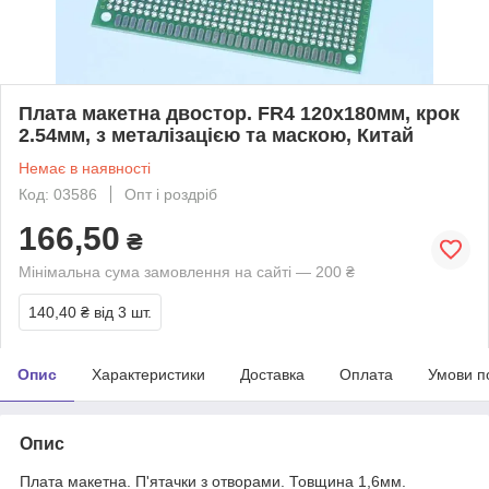
Плата макетна двостор. FR4 120х180мм, крок
2.54мм, з металізацією та маскою, Китай
Немає в наявності
Код: 03586
Опт і роздріб
166,50
₴
Мінімальна сума замовлення на сайті — 200 ₴
140,40 ₴
від 3 шт.
Опис
Характеристики
Доставка
Оплата
Умови п
Опис
Плата макетна. П'ятачки з отворами. Товщина 1,6мм.