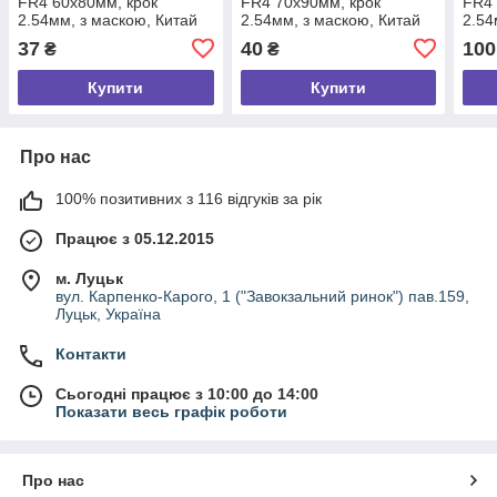
FR4 60х80мм, крок
FR4 70х90мм, крок
FR4 
2.54мм, з маскою, Китай
2.54мм, з маскою, Китай
2.54
37
40
100
₴
₴
Купити
Купити
Про нас
100% позитивних з 116 відгуків за рік
Працює з 05.12.2015
м. Луцьк
вул. Карпенко-Карого, 1 ("Завокзальний ринок") пав.159,
Луцьк, Україна
Контакти
Сьогодні працює з 10:00 до 14:00
Показати весь графік роботи
Про нас