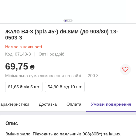
Жало B4-3 (зріз 45°) d6,8мм (до 908/80) 13-
0503-3
Немає в наявності
Код: 07143-3
Опт і роздріб
69,75
₴
Мінімальна сума замовлення на сайті — 200 ₴
61,65 ₴
від 5 шт.
54,90 ₴
від 10 шт.
арактеристики
Доставка
Оплата
Умови повернення
Опис
Змінне жало. Підходить до паяльників 908(80Вт) та інших.