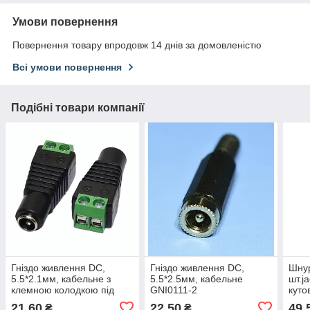
Умови повернення
Повернення товару впродовж 14 днів за домовленістю
Всі умови повернення
Подібні товари компанії
Гніздо живлення DC,
Гніздо живлення DC,
Шнур
5.5*2.1мм, кабельне з
5.5*2.5мм, кабельне
шт.j
клемною колодкою під
GNI0111-2
куто
гвинт GNI0510
стер
21,60
22,50
49,
₴
₴