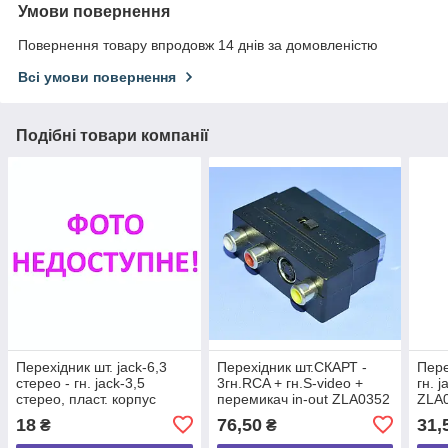
Умови повернення
Повернення товару впродовж 14 днів за домовленістю
Всі умови повернення
Подібні товари компанії
Перехідник шт. jack-6,3
Перехідник шт.СКАРТ -
Пере
стерео - гн. jack-3,5
3гн.RCA + гн.S-video +
гн. 
стерео, пласт. корпус
перемикач in-out ZLA0352
ZLA
ZLA0285
18
76,50
31,
₴
₴