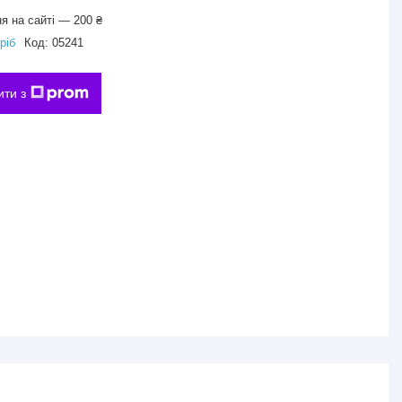
я на сайті — 200 ₴
ріб
Код:
05241
ити з