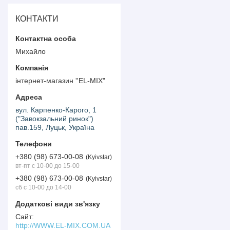
КОНТАКТИ
Михайло
інтернет-магазин ''EL-MIX"
вул. Карпенко-Карого, 1
("Завокзальний ринок")
пав.159, Луцьк, Україна
+380 (98) 673-00-08
Kyivstar
вт-пт с 10-00 до 15-00
+380 (98) 673-00-08
Kyivstar
сб с 10-00 до 14-00
http://WWW.EL-MIX.COM.UA