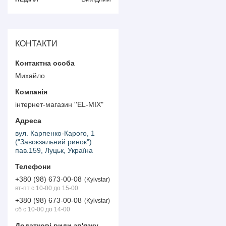
КОНТАКТИ
Михайло
інтернет-магазин ''EL-MIX"
вул. Карпенко-Карого, 1
("Завокзальний ринок")
пав.159, Луцьк, Україна
+380 (98) 673-00-08
Kyivstar
вт-пт с 10-00 до 15-00
+380 (98) 673-00-08
Kyivstar
сб с 10-00 до 14-00