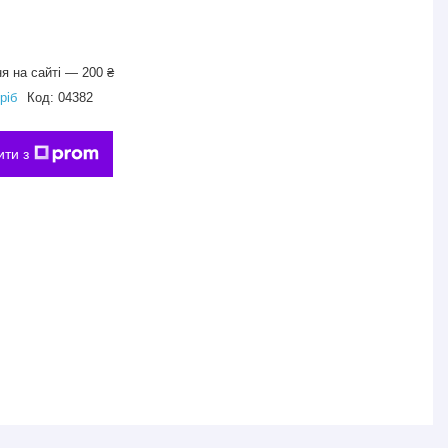
я на сайті — 200 ₴
ріб
Код:
04382
ити з