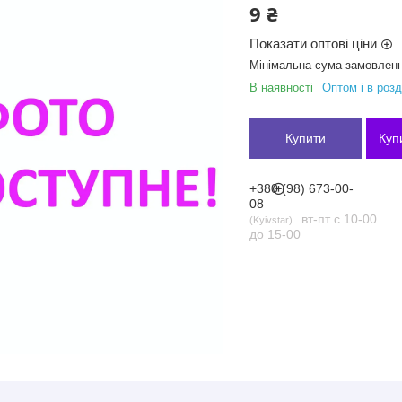
9 ₴
Показати оптові ціни
Мінімальна сума замовленн
В наявності
Оптом і в розд
Купити
Куп
+380 (98) 673-00-
08
вт-пт с 10-00
Kyivstar
до 15-00