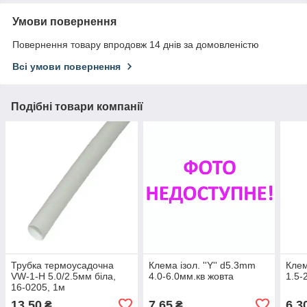
Умови повернення
Повернення товару впродовж 14 днів за домовленістю
Всі умови повернення
Подібні товари компанії
Трубка термоусадочна
Клема ізол. ''Y'' d5.3mm
Клем
VW-1-H 5.0/2.5мм біла,
4.0-6.0мм.кв жовта
1.5-
16-0205, 1м
13,50
7,65
6,3
₴
₴