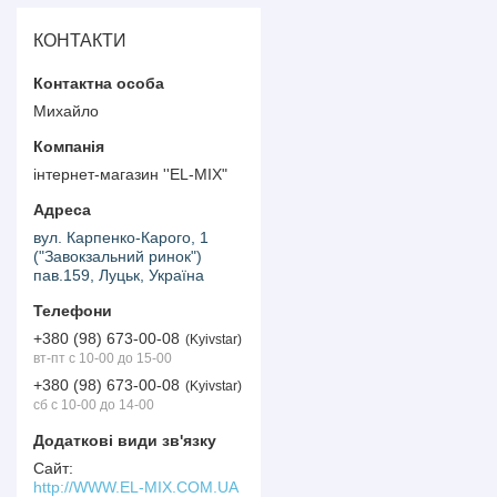
КОНТАКТИ
Михайло
інтернет-магазин ''EL-MIX"
вул. Карпенко-Карого, 1
("Завокзальний ринок")
пав.159, Луцьк, Україна
+380 (98) 673-00-08
Kyivstar
вт-пт с 10-00 до 15-00
+380 (98) 673-00-08
Kyivstar
сб с 10-00 до 14-00
http://WWW.EL-MIX.COM.UA