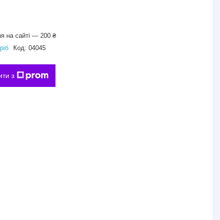
я на сайті — 200 ₴
ріб
Код:
04045
ити з