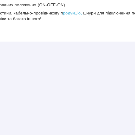
ксованих положення (ON-OFF-ON).
стини, кабельно-провідникову п
родукцію,
шнури для підключення по
іки та багато іншого!