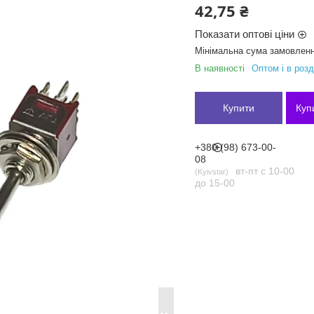
42,75 ₴
Показати оптові ціни
Мінімальна сума замовленн
В наявності
Оптом і в розд
Купити
Куп
+380 (98) 673-00-
08
вт-пт с 10-00
Kyivstar
до 15-00