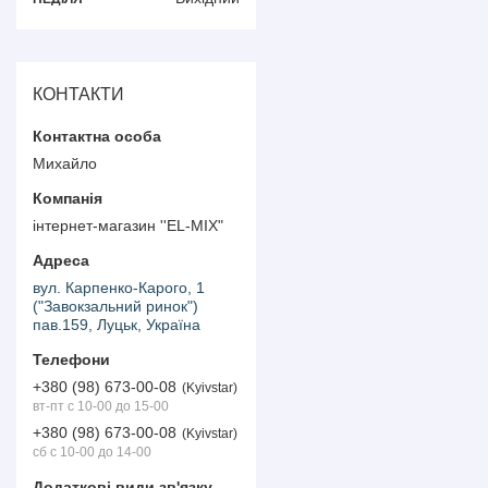
КОНТАКТИ
Михайло
інтернет-магазин ''EL-MIX"
вул. Карпенко-Карого, 1
("Завокзальний ринок")
пав.159, Луцьк, Україна
+380 (98) 673-00-08
Kyivstar
вт-пт с 10-00 до 15-00
+380 (98) 673-00-08
Kyivstar
сб с 10-00 до 14-00