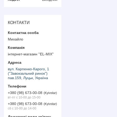
КОНТАКТИ
Михайло
інтернет-магазин ''EL-MIX"
вул. Карпенко-Карого, 1
("Завокзальний ринок")
пав.159, Луцьк, Україна
+380 (98) 673-00-08
Kyivstar
вт-пт с 10-00 до 15-00
+380 (98) 673-00-08
Kyivstar
сб с 10-00 до 14-00