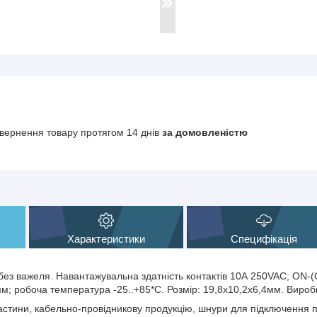
вернення товару протягом 14 днів
за домовленістю
Характеристики
Специфікація
ез важеля. Навантажувальна здатність контактів 10А 250VAC; ON-(
3мм; робоча температура -25..+85*С. Розмір: 19,8х10,2х6,4мм. Виро
тини, кабельно-провідникову продукцію, шнури для підключення по