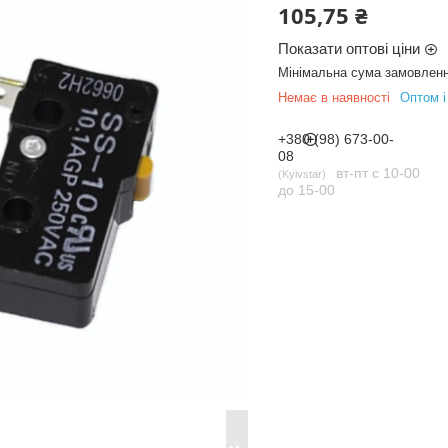
105,75 ₴
Показати оптові ціни
Мінімальна сума замовленн
Немає в наявності
Оптом і
+380 (98) 673-00-
08
вт-пт с 10-00
Kyivstar
до 15-00