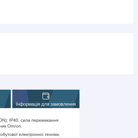
Інформація для замовлення
ON); IP40, сила перемикання
бник Omron.
бутової електронної техніки,