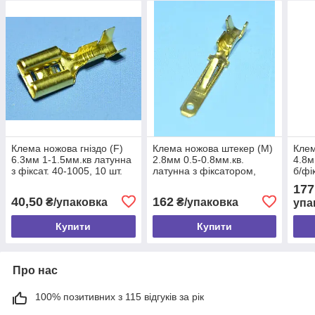
Клема ножова гніздо (F)
Клема ножова штекер (M)
Клем
6.3мм 1-1.5мм.кв латунна
2.8мм 0.5-0.8мм.кв.
4.8м
з фіксат. 40-1005, 10 шт.
латунна з фіксатором,
б/фі
100шт
177
40,50
162
₴/упаковка
₴/упаковка
упа
Купити
Купити
Про нас
100% позитивних з 115 відгуків за рік