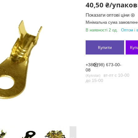
40,50 ₴/упако
Показати оптові ціни
Мінімальна сума замовленн
В наявності 2 од.
Оптом і 
Купити
Куп
+380 (98) 673-00-
08
вт-пт с 10-00
Kyivstar
до 15-00