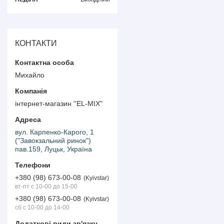
КОНТАКТИ
Михайло
інтернет-магазин ''EL-MIX"
вул. Карпенко-Карого, 1
("Завокзальний ринок")
пав.159, Луцьк, Україна
+380 (98) 673-00-08
Kyivstar
вт-пт с 10-00 до 15-00
+380 (98) 673-00-08
Kyivstar
сб с 10-00 до 14-00