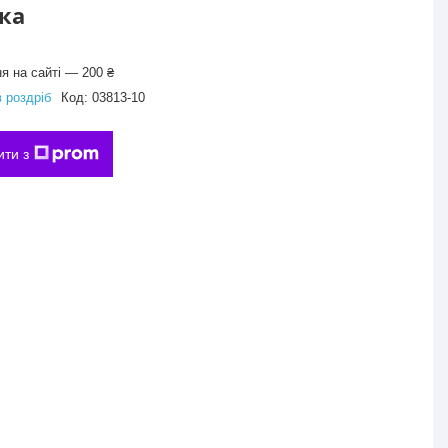
вка
я на сайті — 200 ₴
в роздріб
Код:
03813-10
ити з