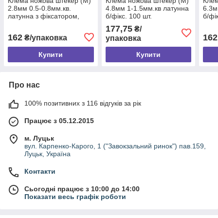
Клема ножова штекер (M)
Клема ножова штекер (M)
Клем
2.8мм 0.5-0.8мм.кв.
4.8мм 1-1.5мм.кв латунна
6.3м
латунна з фіксатором,
б/фікс. 100 шт.
б/фі
100шт
177,75
₴/
162
162
₴/упаковка
упаковка
Купити
Купити
Про нас
100% позитивних з 116 відгуків за рік
Працює з 05.12.2015
м. Луцьк
вул. Карпенко-Карого, 1 ("Завокзальний ринок") пав.159,
Луцьк, Україна
Контакти
Сьогодні працює з 10:00 до 14:00
Показати весь графік роботи