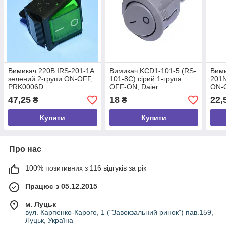
Вимикач 220В IRS-201-1А
Вимикач KCD1-101-5 (RS-
Вим
зелений 2-групи ON-OFF,
101-8С) сірий 1-група
201N
PRK0006D
OFF-ON, Daier
ON-
47,25
18
22,
₴
₴
Купити
Купити
Про нас
100% позитивних з 116 відгуків за рік
Працює з 05.12.2015
м. Луцьк
вул. Карпенко-Карого, 1 ("Завокзальний ринок") пав.159,
Луцьк, Україна