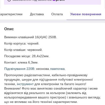
арактеристики
Доставка
Оплата
Умови повернення
Опис
Вимикач клавішний 16(4)АС 250В.
Колір корпуса: чорний.
Колір клавіши: червоний.
Посадкове місце: 28,4х22мм.
Контакт: клема 6,3мм.
Підсвічування 220В
: неонова
лампочка
.
Пропонуємо радіозапчастини, кабельно-провідникову
продукцію, шнури для під'єднання побутової електронної
техніки,
інструмент
для електроніки та багато іншого!
Внимание! Фото має винятково ознайомчий характер і може
відрізнятися від реального за кольором (залежить від
кольоропередавання вашого пристрою) і зовнішнього вигляду,
що не впливає на його технічні характеристики.