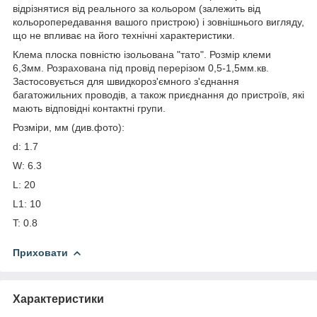
відрізнятися від реального за кольором (залежить від
кольоропередавання вашого пристрою) і зовнішнього вигляду,
що не впливає на його технічні характеристики.
Клема плоска повністю ізольована "тато". Розмір клеми
6,3мм. Розрахована під провід перерізом 0,5-1,5мм.кв.
Застосовується для швидкороз'ємного з'єднання
багатожильних проводів, а також приєднання до пристроїв, які
мають відповідні контактні групи.
Розміри, мм (див.фото):
d: 1.7
W: 6.3
L: 20
L1: 10
T: 0.8
Приховати
Характеристики