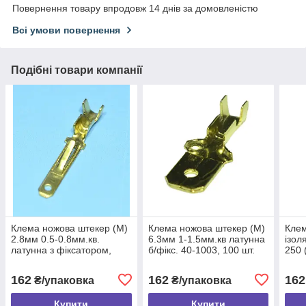
Повернення товару впродовж 14 днів за домовленістю
Всі умови повернення
Подібні товари компанії
Клема ножова штекер (M)
Клема ножова штекер (M)
Клем
2.8мм 0.5-0.8мм.кв.
6.3мм 1-1.5мм.кв латунна
ізол
латунна з фіксатором,
б/фікс. 40-1003, 100 шт.
250 
100шт
(100
162
162
162
₴/упаковка
₴/упаковка
Купити
Купити