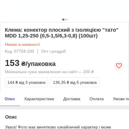
Клема: конектор плоский з ізоляцією "тато"
MDD 1,25-250 (0,5-1,5/6,3-0,8) (100шт)
Немає в наявності
Код: 07759-100
Опт і роздріб
153
₴/упаковка
Мінімальна сума замовлення на сайті — 200 ₴
144 ₴
від 3 упаковок
136,35 ₴
від 5 упаковок
Опис
Характеристики
Доставка
Оплата
Умови п
Опис
Увага! Фото має винятково ознайомчий характер і може