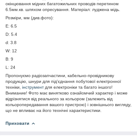
окінцювання мідних багатожильних проводів перетином
6.5мм.кв. шляхом опресування. Матеріал: луджена мідь.
Розміри, мм (див.фото):
Е: 6.5
D: 5.4
d: 3.8
W: 12
B: 9
L: 24
Пропонуємо радіозапчастини, кабельно-провідникову
продукцію, шнури для під'єднання побутової електронної
техніки,
інструмент
для електроніки та багато іншого!
Внимание! Фото має винятково ознайомчий характер і може
відрізнятися від реального за кольором (залежить від
кольоропередавання вашого пристрою) і зовнішнього вигляду,
що не впливає на його технічні характеристики.
Приховати