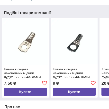
Подібні товари компанії
Клема кільцева:
Клема кільцева:
Клем
наконечник мідний
наконечник мідний
нако
луджений SC-4/5 d5мм
луджений SC-4/6 d6мм
лудж
4мм²
10м
7,50
9
20
₴
₴
Купити
Купити
Про нас