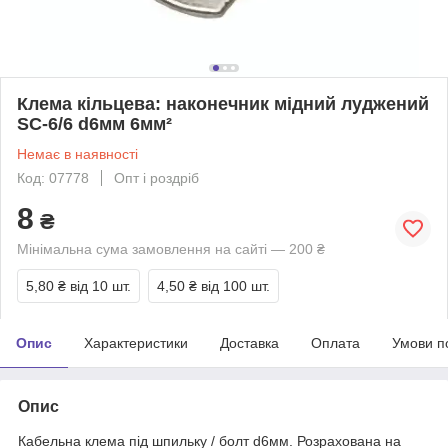
Клема кільцева: наконечник мідний луджений
SC-6/6 d6мм 6мм²
Немає в наявності
Код: 07778
Опт і роздріб
8
₴
Мінімальна сума замовлення на сайті — 200 ₴
5,80 ₴
від 10 шт.
4,50 ₴
від 100 шт.
Опис
Характеристики
Доставка
Оплата
Умови п
Опис
Кабельна клема під шпильку / болт d6мм. Розрахована на