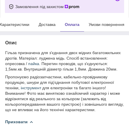
Замовлення під захистом
Характеристики
Доставка
Оплата
Умови повернення
Опис
Гільза призначена для з'єднання двох мідних багатожильних
дротів. Матеріал: луджена мідь. Спосіб встановлення:
опресовка /
пайка
.
Перетин проводів, що з'єднуються
:
1,5мм.кв. Внутришній діаметр гільзи 1,8мм. Довжина 20мм.
Пропонуємо радіозапчастини, кабельно-провідникову
продукцію, шнури для під'єднання побутової електронної
техніки,
інструмент
для електроніки та багато іншого!
Внимание! Фото має винятково ознайомчий характер і може
відрізнятися від реального за кольором (залежить від
кольоропередавання вашого пристрою) і зовнішнього вигляду,
що не впливає на його технічні характеристики.
Приховати