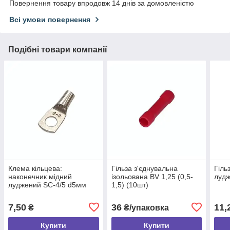
Повернення товару впродовж 14 днів за домовленістю
Всі умови повернення
Подібні товари компанії
Клема кільцева:
Гільза з'єднувальна
Гіль
наконечник мідний
ізольована BV 1,25 (0,5-
луд
луджений SC-4/5 d5мм
1,5) (10шт)
4мм²
7,50
36
11,
₴
₴/упаковка
Купити
Купити