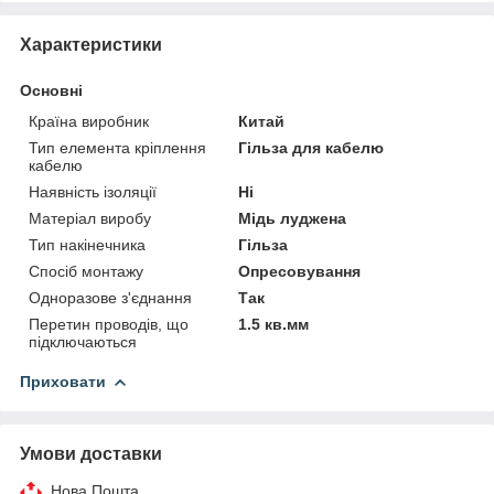
Характеристики
Основні
Країна виробник
Китай
Тип елемента кріплення
Гільза для кабелю
кабелю
Наявність ізоляції
Ні
Матеріал виробу
Мідь луджена
Тип накінечника
Гільза
Спосіб монтажу
Опресовування
Одноразове з'єднання
Так
Перетин проводів, що
1.5 кв.мм
підключаються
Приховати
Умови доставки
Нова Пошта