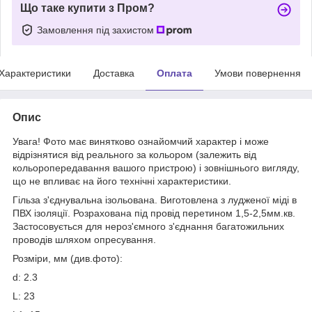
Що таке купити з Пром?
Замовлення під захистом
Характеристики
Доставка
Оплата
Умови повернення
Опис
Увага! Фото має винятково ознайомчий характер і може
відрізнятися від реального за кольором (залежить від
кольоропередавання вашого пристрою) і зовнішнього вигляду,
що не впливає на його технічні характеристики.
Гільза з'єднувальна ізольована. Виготовлена з лудженої міді в
ПВХ ізоляції. Розрахована під провід перетином 1,5-2,5мм.кв.
Застосовується для нероз'ємного з'єднання багатожильних
проводів шляхом опресування.
Розміри, мм (див.фото):
d: 2.3
L: 23