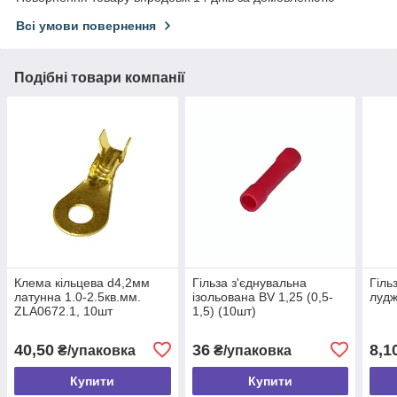
Всі умови повернення
Подібні товари компанії
Клема кільцева d4,2мм
Гільза з'єднувальна
Гіль
латунна 1.0-2.5кв.мм.
ізольована BV 1,25 (0,5-
лудж
ZLA0672.1, 10шт
1,5) (10шт)
40,50
36
8,1
₴/упаковка
₴/упаковка
Купити
Купити