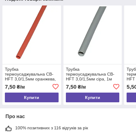
Трубка
Трубка
Труб
термоусаджувальна CB-
термоусаджувальна CB-
терм
HFT 3,0/1,5мм оранжева,
HFT 3,0/1,5мм сіра, 1м
HFT 
1м
1м
7,50
7,50
5,5
₴/м
₴/м
Купити
Купити
Про нас
100% позитивних з 116 відгуків за рік