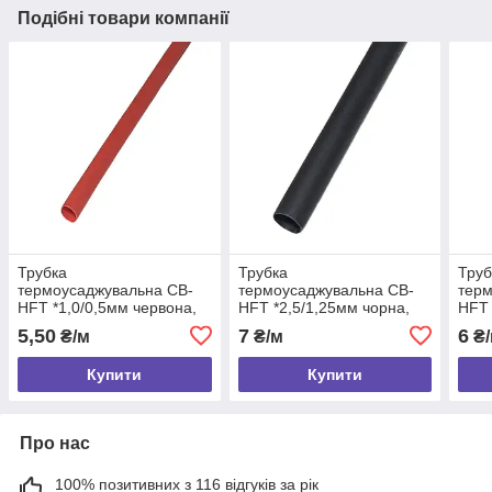
Подібні товари компанії
Трубка
Трубка
Труб
термоусаджувальна CB-
термоусаджувальна CB-
терм
HFT *1,0/0,5мм червона,
HFT *2,5/1,25мм чорна,
HFT 
1м
1м
1м
5,50
7
6
₴/м
₴/м
₴/
Купити
Купити
Про нас
100% позитивних з 116 відгуків за рік