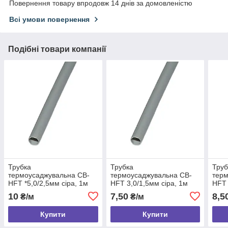
Повернення товару впродовж 14 днів за домовленістю
Всі умови повернення
Подібні товари компанії
Трубка
Трубка
Труб
термоусаджувальна CB-
термоусаджувальна CB-
терм
HFT *5,0/2,5мм сіра, 1м
HFT 3,0/1,5мм сіра, 1м
HFT 
10
7,50
8,5
₴/м
₴/м
Купити
Купити