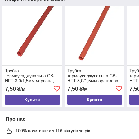
Трубка
Трубка
Труб
термоусаджувальна CB-
термоусаджувальна CB-
терм
HFT 3,0/1,5мм червона,
HFT 3,0/1,5мм оранжева,
HFT 
1м
1м
7,50
7,50
7,5
₴/м
₴/м
Купити
Купити
Про нас
100% позитивних з 116 відгуків за рік