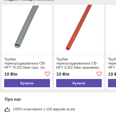
Трубка
Трубка
Труб
термоусаджувальна CB-
термоусаджувальна CB-
терм
HFT *5,0/2,5мм сіра, 1м
HFT 5,0/2,5мм оранжева,
HFT 
1м
1м
10
10
10
₴/м
₴/м
₴
Купити
Купити
Про нас
100% позитивних з 116 відгуків за рік