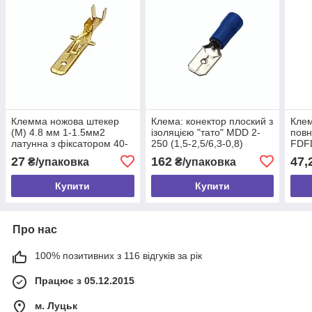
Клемма ножова штекер
Клема: конектор плоский з
Клем
(M) 4.8 мм 1-1.5мм2
ізоляцією "тато" MDD 2-
повн
латунна з фіксатором 40-
250 (1,5-2,5/6,3-0,8)
FDFD
1000-1, 10 шт.
(100шт)
0,8)
27
162
47,
₴/упаковка
₴/упаковка
Купити
Купити
Про нас
100% позитивних з 116 відгуків за рік
Працює з 05.12.2015
м. Луцьк