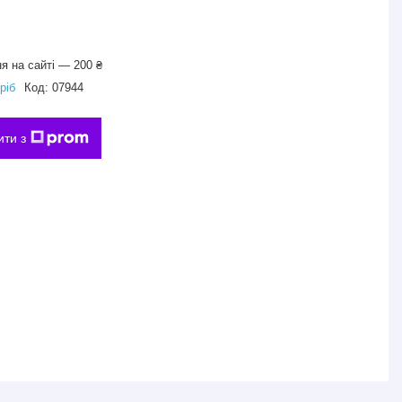
я на сайті — 200 ₴
ріб
Код:
07944
ити з