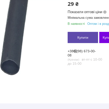
29 ₴
Показати оптові ціни
Мінімальна сума замовленн
В наявності
Оптом і в розд
Купити
Куп
+380 (98) 673-00-
08
вт-пт с 10-00
Kyivstar
до 15-00