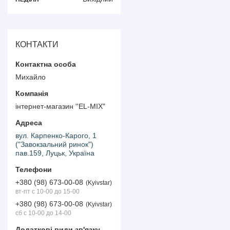
КОНТАКТИ
Михайло
інтернет-магазин ''EL-MIX"
вул. Карпенко-Карого, 1
("Завокзальний ринок")
пав.159, Луцьк, Україна
+380 (98) 673-00-08
Kyivstar
вт-пт с 10-00 до 15-00
+380 (98) 673-00-08
Kyivstar
сб с 10-00 до 14-00