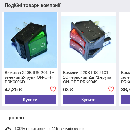
Подібні товари компанії
Вимикач 220В IRS-201-1А
Вимикач 220В IRS-2101-
Вими
зелений 2-групи ON-OFF,
1С червоний 2шт*1-група
зеле
PRK0006D
ON-OFF PRK0049
PRK
47,25
63
38,
₴
₴
Купити
Купити
Про нас
100% позитивних з 115 відгуків за рік