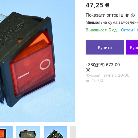
47,25 ₴
Показати оптові ціни
Мінімальна сума замовленн
В наявності 5 од.
Оптом і 
Купити
Куп
+380 (98) 673-00-
08
вт-пт с 10-00
Kyivstar
до 15-00