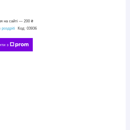
я на сайті — 200 ₴
в роздріб
Код:
03936
ити з