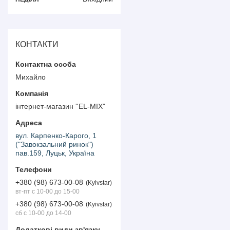
КОНТАКТИ
Михайло
інтернет-магазин ''EL-MIX"
вул. Карпенко-Карого, 1
("Завокзальний ринок")
пав.159, Луцьк, Україна
+380 (98) 673-00-08
Kyivstar
вт-пт с 10-00 до 15-00
+380 (98) 673-00-08
Kyivstar
сб с 10-00 до 14-00