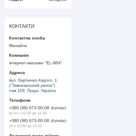
КОНТАКТИ
Михайло
інтернет-магазин ''EL-MIX"
вул. Карпенко-Карого, 1
("Завокзальний ринок")
пав.159, Луцьк, Україна
+380 (98) 673-00-08
Kyivstar
вт-пт с 10-00 до 15-00
+380 (98) 673-00-08
Kyivstar
сб с 10-00 до 14-00