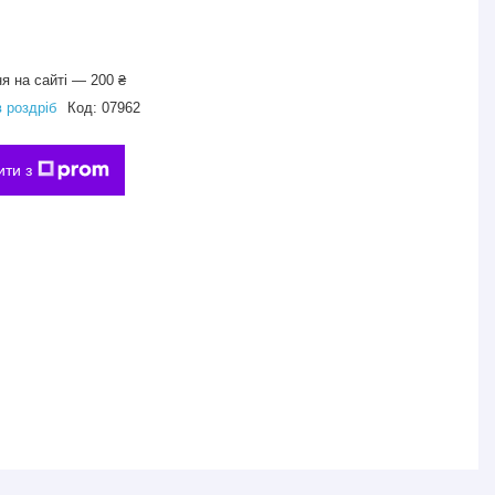
я на сайті — 200 ₴
в роздріб
Код:
07962
ити з