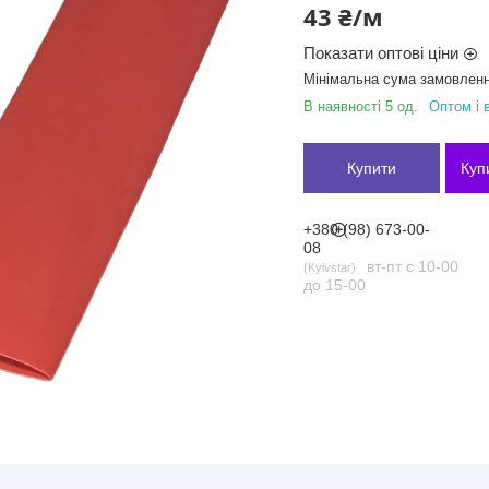
43 ₴/м
Показати оптові ціни
Мінімальна сума замовленн
В наявності 5 од.
Оптом і 
Купити
Куп
+380 (98) 673-00-
08
вт-пт с 10-00
Kyivstar
до 15-00