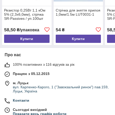
Резистор 0,25Вт 1,1 кОм
Стрічка для зняття припоя
Рези
5% (2,3х6,0мм), стрічка
1,0мм/1.5м LUT0031-1
5% (
SR-Passives / уп.100шт
SR-P
58,50
54
58,
₴/упаковка
₴
Купити
Купити
Про нас
100% позитивних з 116 відгуків за рік
Працює з 05.12.2015
м. Луцьк
вул. Карпенко-Карого, 1 ("Завокзальний ринок") пав.159,
Луцьк, Україна
Контакти
Сьогодні вихідний
Показати весь графік роботи