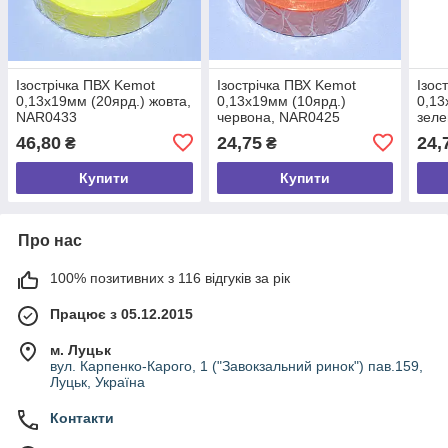
Ізострічка ПВХ Kemot
Ізострічка ПВХ Kemot
Ізос
0,13x19мм (20ярд.) жовта,
0,13x19мм (10ярд.)
0,13
NAR0433
червона, NAR0425
зеле
46,80
24,75
24,
₴
₴
Купити
Купити
Про нас
100% позитивних з 116 відгуків за рік
Працює з 05.12.2015
м. Луцьк
вул. Карпенко-Карого, 1 ("Завокзальний ринок") пав.159,
Луцьк, Україна
Контакти