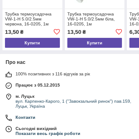
Трубка термоусадочна
Трубка термоусадочна
Труб
VW-1-H 5.0/2.5мм
VW-1-H 5.0/2.5мм біла,
VW-1
червона, 16-0205, 1м
16-0205, 1м
16-0
13,50
13,50
6,3
₴
₴
Купити
Купити
Про нас
100% позитивних з 116 відгуків за рік
Працює з 05.12.2015
м. Луцьк
вул. Карпенко-Карого, 1 ("Завокзальний ринок") пав.159,
Луцьк, Україна
Контакти
Сьогодні вихідний
Показати весь графік роботи