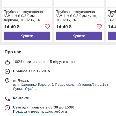
Трубка термоусадочна
Трубка термоусадочна
Труб
VW-1-H 6.0/3.0мм
VW-1-H 6.0/3.0мм синя,
VW-1
червона, 16-0206, 1м
16-0206, 1м
16-0
14,40
14,40
14,
₴
₴
Купити
Купити
Про нас
100% позитивних з 115 відгуків за рік
Працює з 05.12.2015
м. Луцьк
вул. Карпенко-Карого, 1 ("Завокзальний ринок") пав.159,
Луцьк, Україна
Контакти
Сьогодні працює з 09:30 до 15:00
Показати весь графік роботи