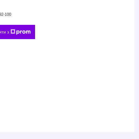
92-100
ити з