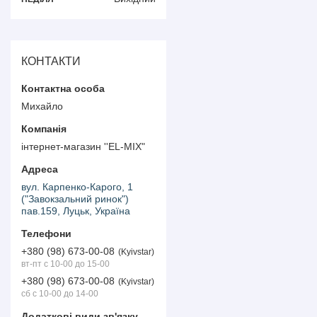
КОНТАКТИ
Михайло
інтернет-магазин ''EL-MIX"
вул. Карпенко-Карого, 1
("Завокзальний ринок")
пав.159, Луцьк, Україна
+380 (98) 673-00-08
Kyivstar
вт-пт с 10-00 до 15-00
+380 (98) 673-00-08
Kyivstar
сб с 10-00 до 14-00