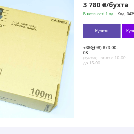
3 780 ₴/бухта
В наявності 1 од.
Код:
043
Купити
Куп
+380 (98) 673-00-
08
вт-пт с 10-00
Kyivstar
до 15-00