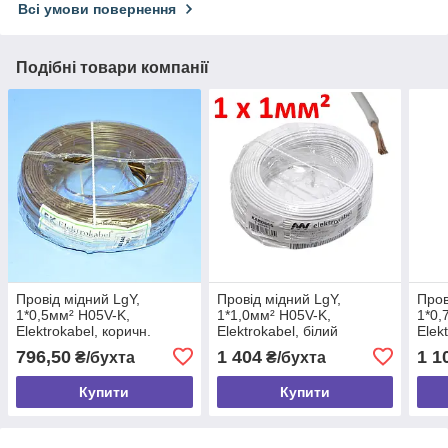
Всі умови повернення
Подібні товари компанії
Провід мідний LgY,
Провід мідний LgY,
Пров
1*0,5мм² H05V-K,
1*1,0мм² H05V-K,
1*0,
Elektrokabel, коричн.
Elektrokabel, білий
Elek
KAB0843 / бухта 100м
KAB0865 / бухта 100м
KAB0
796,50
1 404
1 1
₴/бухта
₴/бухта
Купити
Купити