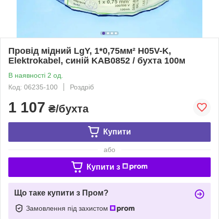
Провід мідний LgY, 1*0,75мм² H05V-K,
Elektrokabel, синій KAB0852 / бухта 100м
В наявності 2 од.
Код: 06235-100
Роздріб
1 107
₴/бухта
Купити
або
Купити з
Що таке купити з Пром?
Замовлення під захистом