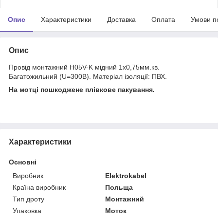
Опис
Характеристики
Доставка
Оплата
Умови п
Опис
Провід монтажний H05V-K мідний 1х0,75мм.кв.
Багатожильний (U=300В). Матеріал ізоляції: ПВХ.
На мотці пошкоджене плівкове пакування.
Характеристики
Основні
Виробник
Elektrokabel
Країна виробник
Польща
Тип дроту
Монтажний
Упаковка
Моток