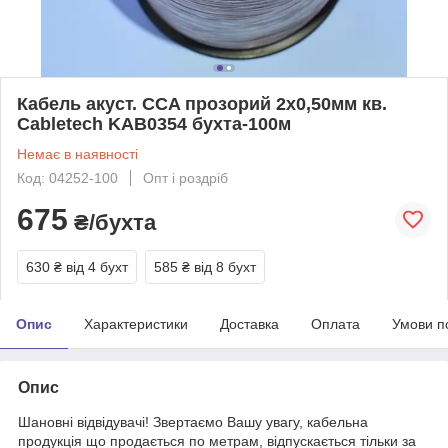
Кабель акуст. CCA прозорий 2х0,50мм кв.
Cabletech KAB0354 бухта-100м
Немає в наявності
Код: 04252-100
Опт і роздріб
675
₴/бухта
630 ₴
від 4 бухт
585 ₴
від 8 бухт
Опис
Характеристики
Доставка
Оплата
Умови п
Опис
Шановні відвідувачі! Звертаємо Вашу увагу, кабельна
продукція що продається по метрам, відпускається тільки за