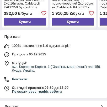
2х0,16мм.кв. Cabletech
чорно-червоний 2х0,50мм
проз
KAB0350 бухта-100м
кв. Cabletech KAB0382 /
Cabl
бухта 100м
бухт
382,50
1 910,25
1 1
₴/бухта
₴/бухта
Купити
Купити
Про нас
100% позитивних з 116 відгуків за рік
Працює з 05.12.2015
м. Луцьк
вул. Карпенко-Карого, 1 ("Завокзальний ринок") пав.159,
Луцьк, Україна
Контакти
Сьогодні працює з 09:30 до 15:00
Показати весь графік роботи
Про нас