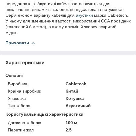
передоплатою. Акустичні кабелі застосовуються для
підключення динаміків, колонок до підсилювача потужності.
Серія економ варіанту кабелів для
акустики
марки Cabletech.
У ньому для зменшення вартості використаний ССА провідник
(так званий біметал), в якому алюміній зверху покритий
міддю.
Приховати
Характеристики
Основні
Виробник
Cabletech
Країна виробник
Китай
Упаковка
Котушка
Тип кабеля
Акустичний
Користувальницькі характеристики
Довжина кабелю
100 м
Перетин жил
2.5