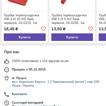
Трубка термоусадочна
Трубка термоусадочна
Труб
VW-1-H 10.0/5.0мм
VW-1-H 5.0/2.5мм
VW-1
червона, 16-0210, 1м
червона, 16-0205, 1м
16-0
18,45
13,50
13,
₴
₴
Купити
Купити
Про нас
100% позитивних з 116 відгуків за рік
Працює з 05.12.2015
м. Луцьк
вул. Карпенко-Карого, 1 ("Завокзальний ринок") пав.159,
Луцьк, Україна
Контакти
Сьогодні вихідний