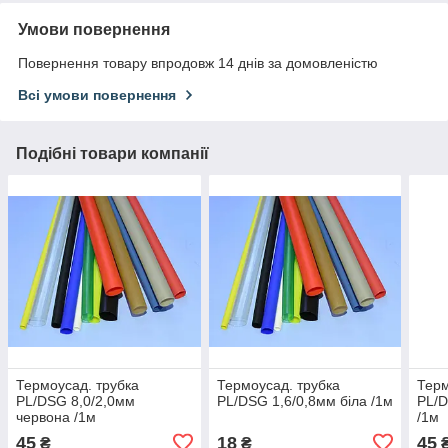
Умови повернення
Повернення товару впродовж 14 днів за домовленістю
Всі умови повернення
Подібні товари компанії
Термоусад. трубка
Термоусад. трубка
Терм
PL/DSG 8,0/2,0мм
PL/DSG 1,6/0,8мм біла /1м
PL/D
червона /1м
/1м
45
18
45
₴
₴