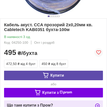
Кабель акуст. CCA прозорий 2х0,20мм кв.
Cabletech KAB0351 бухта-100м
В наявності 3 од.
Код: 04250-100
Опт і роздріб
495
₴/бухта
472,50 ₴
від 4 бухт
450 ₴
від 8 бухт
Купити
або
Купити з
Що таке купити з Пром?