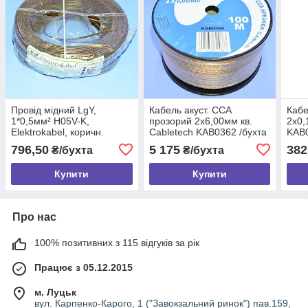
Провід мідний LgY,
Кабель акуст. CCA
Кабе
1*0,5мм² H05V-K,
прозорий 2х6,00мм кв.
2х0,
Elektrokabel, коричн.
Cabletech KAB0362 /бухта
KAB0
KAB0843 / бухта 100м
100м
796,50
5 175
382
₴/бухта
₴/бухта
Купити
Купити
Про нас
100% позитивних з 115 відгуків за рік
Працює з 05.12.2015
м. Луцьк
вул. Карпенко-Карого, 1 ("Завокзальний ринок") пав.159,